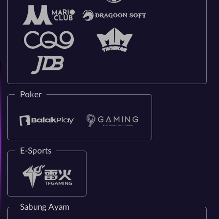
Poker
E-Sports
Sabung Ayam