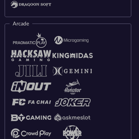
Arcade