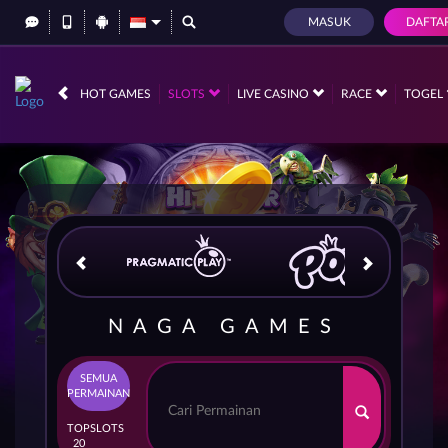
MASUK
DAFTA
IDR
12,686,677,
HOT GAMES
SLOTS
LIVE CASINO
RACE
TOGEL
NAGA GAMES
SEMUA
PERMAINAN
TOP
SLOTS
20