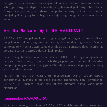
pengguna. Setiap layanan dirancang untuk memberikan kenyamanan maksimal
sehingga pengguna dapat menikmati pengalaman digital yang lebih efisien.
Dengan navigasi yang sederhana dan performa yang optimal, platform ini
menjadi pilihan yang tepat bagi siapa saja yang mengutamakan kemudahan
akses.
Apa Itu Platform Digital RAJAAKURAT?
RAJAAKURAT merupakan platform digital yang dirancang untuk menghadirkan
pengalaman online yang nyaman, cepat, dan mudah digunakan. Dengan
teknologi terkini serta sistem yang terus diperbarui, pengguna dapat menikmati
berbagai fitur yang tersedia dengan lebih praktis.
Selain mengutamakan kemudahan akses, RAJAAKURAT juga menghadirkan
tampilan modern yang responsif di berbagai perangkat. Baik melalui desktop
maupun perangkat mobile, pengguna tetap dapat menikmati pengalaman yang
konsisten dan nyaman.
Platform ini terus berinovasi untuk memberikan layanan terbaik kepada
penggunanya. Dengan fokus pada kualitas, keamanan, dan kenyamanan,
RAJAAKURAT menjadi salah satu pilihan platform digital yang dapat
diandalkan.
Keunggulan RAJAAKURAT
Salah satu keunggulan utama RAJAAKURAT adalah kemudahan akses yang