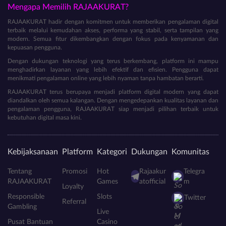
Mengapa Memilih RAJAAKURAT?
RAJAAKURAT hadir dengan komitmen untuk memberikan pengalaman digital
terbaik melalui kemudahan akses, performa yang stabil, serta tampilan yang
modern. Semua fitur dikembangkan dengan fokus pada kenyamanan dan
kepuasan pengguna.
Dengan dukungan teknologi yang terus berkembang, platform ini mampu
menghadirkan layanan yang lebih efektif dan efisien. Pengguna dapat
menikmati pengalaman online yang lebih nyaman tanpa hambatan berarti.
RAJAAKURAT terus berupaya menjadi platform digital modern yang dapat
diandalkan oleh semua kalangan. Dengan mengedepankan kualitas layanan dan
pengalaman pengguna, RAJAAKURAT siap menjadi pilihan terbaik untuk
kebutuhan digital masa kini.
Kebijaksanaan
Platform
Kategori
Dukungan
Komunitas
Tentang
Promosi
Hot
Rajaakur
Telegra
RAJAAKURAT
Games
atofficial
m
Loyalty
Responsible
Slots
Twitter
Referral
Gambling
Live
Pusat Bantuan
Casino