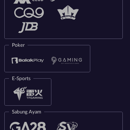
Poker
E-Sports
Sabung Ayam