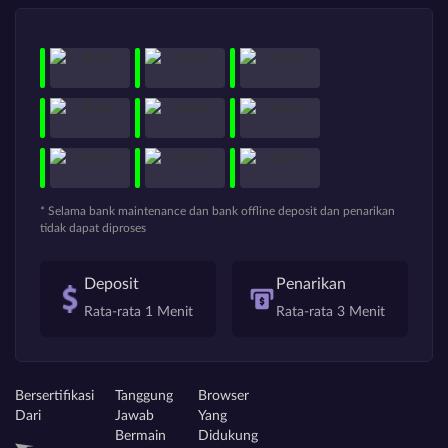
* Selama bank maintenance dan bank offline deposit dan penarikan
tidak dapat diproses
Deposit
Penarikan
Rata-rata 1 Menit
Rata-rata 3 Menit
Bersertifikasi
Tanggung
Browser
Dari
Jawab
Yang
Bermain
Didukung