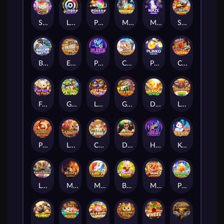
Sweet Scratch
Limbo Rainbow
Plinko Rainbow
Mines
Maze Classic
Sky Mission
Bricks Battle
Egypt Gem Scratch
Plinko Neon
Cookie Fiesta
Plinko Classic
Chili Fiesta
Forest Tea Party
Golden Clover
Lucky Drop: Coco 2
Gold Rush: Wild Dig
Dragon Tower
Lucky Drop-Coco
Plinko Gold Rush
Lucky Drop-GongXiFaChai
Cave Bingo
Diamonds
Hilo Neon
Keno
Lucky Drop-Olympus
Mines Raider
Multi Hilo
Bunny Run
Mines Cookie
Paradise Hilo