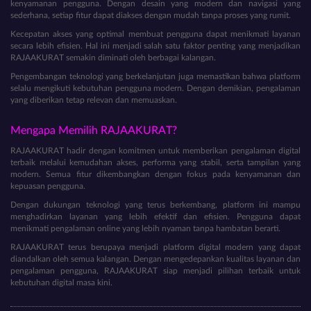
kenyamanan pengguna. Dengan desain yang modern dan navigasi yang
sederhana, setiap fitur dapat diakses dengan mudah tanpa proses yang rumit.
Kecepatan akses yang optimal membuat pengguna dapat menikmati layanan
secara lebih efisien. Hal ini menjadi salah satu faktor penting yang menjadikan
RAJAAKURAT semakin diminati oleh berbagai kalangan.
Pengembangan teknologi yang berkelanjutan juga memastikan bahwa platform
selalu mengikuti kebutuhan pengguna modern. Dengan demikian, pengalaman
yang diberikan tetap relevan dan memuaskan.
Mengapa Memilih RAJAAKURAT?
RAJAAKURAT hadir dengan komitmen untuk memberikan pengalaman digital
terbaik melalui kemudahan akses, performa yang stabil, serta tampilan yang
modern. Semua fitur dikembangkan dengan fokus pada kenyamanan dan
kepuasan pengguna.
Dengan dukungan teknologi yang terus berkembang, platform ini mampu
menghadirkan layanan yang lebih efektif dan efisien. Pengguna dapat
menikmati pengalaman online yang lebih nyaman tanpa hambatan berarti.
RAJAAKURAT terus berupaya menjadi platform digital modern yang dapat
diandalkan oleh semua kalangan. Dengan mengedepankan kualitas layanan dan
pengalaman pengguna, RAJAAKURAT siap menjadi pilihan terbaik untuk
kebutuhan digital masa kini.