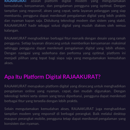
RAJAAKURAT
adalah platform digital modern yang mengutamakan
kemudahan, kenyamanan, dan pengalaman pengguna yang optimal. Dengan
tampilan yang responsif, akses yang cepat, serta layanan pelanggan yang siap
membantu, pengguna dapat menikmati pengalaman digital yang lebih praktis
dan nyaman kapan saja. Didukung teknologi modern dan sistem yang stabil,
RAJAAKURAT hadir sebagai solusi digital yang mudah diakses oleh semua
kalangan.
RAJAAKURAT menghadirkan berbagai fitur menarik dengan desain yang ramah
pengguna. Setiap layanan dirancang untuk memberikan kenyamanan maksimal
sehingga pengguna dapat menikmati pengalaman digital yang lebih efisien.
Dengan navigasi yang sederhana dan performa yang optimal, platform ini
menjadi pilihan yang tepat bagi siapa saja yang mengutamakan kemudahan
akses.
Apa Itu Platform Digital RAJAAKURAT?
RAJAAKURAT merupakan platform digital yang dirancang untuk menghadirkan
pengalaman online yang nyaman, cepat, dan mudah digunakan. Dengan
teknologi terkini serta sistem yang terus diperbarui, pengguna dapat menikmati
berbagai fitur yang tersedia dengan lebih praktis.
Selain mengutamakan kemudahan akses, RAJAAKURAT juga menghadirkan
tampilan modern yang responsif di berbagai perangkat. Baik melalui desktop
maupun perangkat mobile, pengguna tetap dapat menikmati pengalaman yang
konsisten dan nyaman.