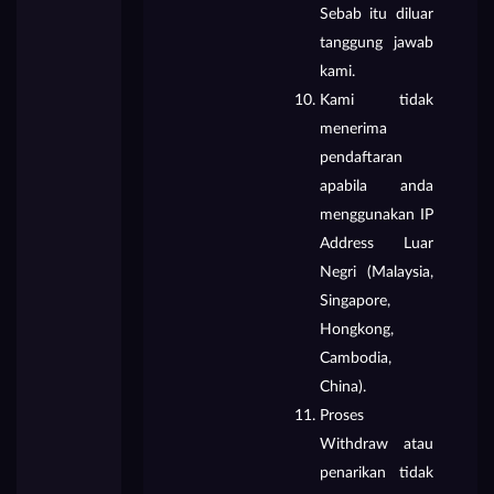
Sebab itu diluar
tanggung jawab
kami.
Kami tidak
menerima
pendaftaran
apabila anda
menggunakan IP
Address Luar
Negri (Malaysia,
Singapore,
Hongkong,
Cambodia,
China).
Proses
Withdraw atau
penarikan tidak