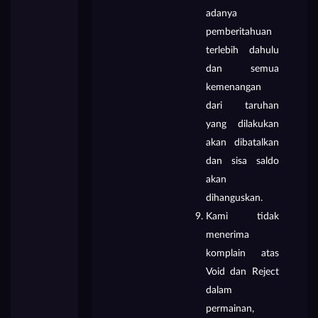
adanya
pemberitahuan
terlebih dahulu
dan semua
kemenangan
dari taruhan
yang dilakukan
akan dibatalkan
dan sisa saldo
akan
dihanguskan.
Kami tidak
menerima
komplain atas
Void dan Reject
dalam
permainan,