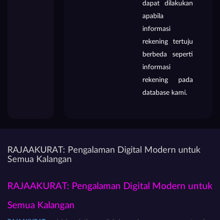
dapat dilakukan
apabila
informasi
rekening tertuju
berbeda seperti
informasi
rekening pada
database kami.
RAJAAKURAT: Pengalaman Digital Modern untuk
Semua Kalangan
RAJAAKURAT: Pengalaman Digital Modern untuk
Semua Kalangan