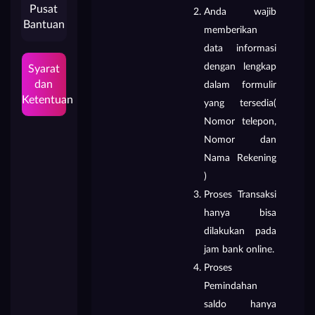
Pusat
Anda wajib
Bantuan
memberikan
data informasi
dengan lengkap
Syarat
dan
dalam formulir
Ketentuan
yang tersedia(
Nomor telepon,
Nomor dan
Nama Rekening
)
Proses Transaksi
hanya bisa
dilakukan pada
jam bank online.
Proses
Pemindahan
saldo hanya