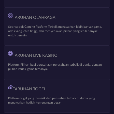
TARUHAN OLAHRAGA
Sportsbook Gaming Platform Terbaik menawarkan lebih banyak game,
odds yang lebih tinggi, dan menyediakan pilihan yang lebih banyak
untuk pemain.
TARUHAN LIVE KASINO
Platform Pilihan bagi perusahaan-perusahaan terbaik di dunia, dengan
pilihan variasi game terbanyak
TARUHAN TOGEL
Platform togel yang menarik dari perusahan terbaik di dunia yang
menawarkan hadiah kemenangan besar