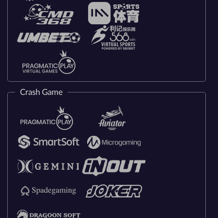
Crash Game