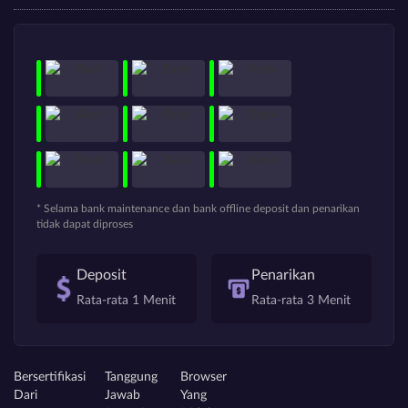
* Selama bank maintenance dan bank offline deposit dan penarikan
tidak dapat diproses
Deposit
Penarikan
Rata-rata 1 Menit
Rata-rata 3 Menit
Bersertifikasi
Tanggung
Browser
Dari
Jawab
Yang